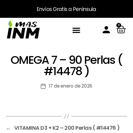
Envíos Gratis
a Península
0
Inicio
Sobre Nosotros
Productos
Packs
Masinm Mascotas
Contacto
OMEGA 7 – 90 Perlas (
#14478 )
17 de enero de 2026
←
VITAMINA D3 + K2 – 200 Perlas ( #14476 )