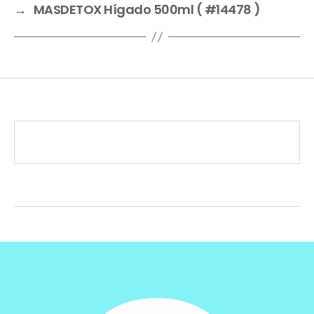
→
MASDETOX Hígado 500ml ( #14478 )