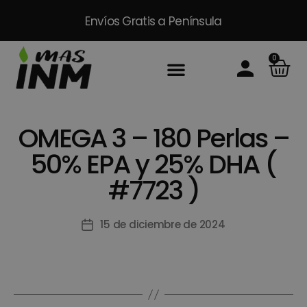
Envíos Gratis
a Península
0
Inicio
Sobre Nosotros
Productos
Packs
Masinm Mascotas
Contacto
OMEGA 3 – 180 Perlas –
50% EPA y 25% DHA (
#7723 )
15 de diciembre de 2024