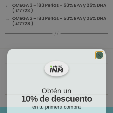
←
OMEGA 3 – 180 Perlas – 50% EPA y 25% DHA
( #7723 )
→
OMEGA 3 – 180 Perlas – 50% EPA y 25% DHA
( #7728 )
Obtén un
10% de descuento
en tu primera compra