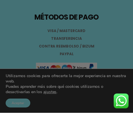
MÉTODOS DE PAGO
VISA / MASTERCARD
TRANSFERENCIA
CONTRA REEMBOLSO / BIZUM
PAYPAL
Utilizamos cookies para ofrecerte la mejor experiencia en nuestra
web.
Puedes aprender más sobre qué cookies utilizamos o
Aviso Legal
desactivarlas en los
ajustes
.
Términos y Condiciones
Aceptar
Política de Privacidad
Registro General Sanitario Nº 26.024094/GR