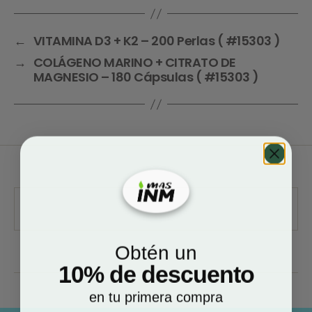
←
VITAMINA D3 + K2 – 200 Perlas ( #15303 )
→
COLÁGENO MARINO + CITRATO DE
MAGNESIO – 180 Cápsulas ( #15303 )
Obtén un
10% de descuento
en tu primera compra