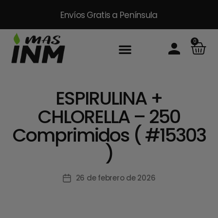
Envíos Gratis
a Península
0
Inicio
Sobre Nosotros
Productos
Packs
Masinm Mascotas
Contacto
ESPIRULINA +
CHLORELLA – 250
Comprimidos ( #15303
)
26 de febrero de 2026