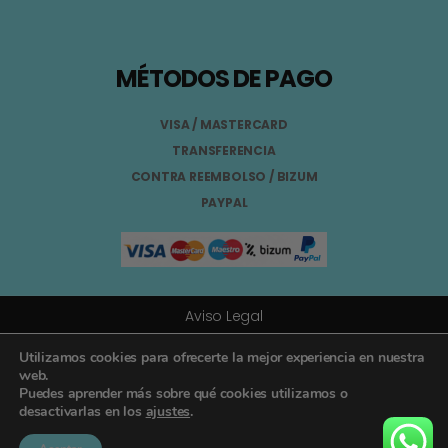
MÉTODOS DE PAGO
VISA / MASTERCARD
TRANSFERENCIA
CONTRA REEMBOLSO / BIZUM
PAYPAL
Aviso Legal
Términos y Condiciones
Utilizamos cookies para ofrecerte la mejor experiencia en nuestra
web.
Puedes aprender más sobre qué cookies utilizamos o
Política de Privacidad
desactivarlas en los
ajustes
.
Registro General Sanitario Nº 26.024094/GR