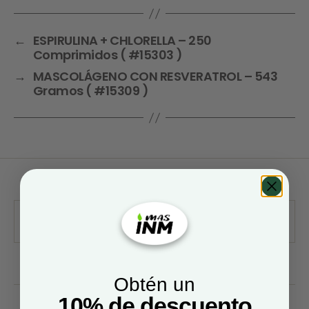
←
ESPIRULINA + CHLORELLA – 250
Comprimidos ( #15303 )
→
MASCOLÁGENO CON RESVERATROL – 543
Gramos ( #15309 )
Obtén un
10% de descuento