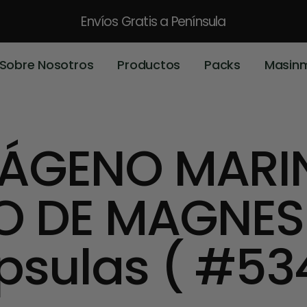
Envíos Gratis
a Península
Sobre Nosotros
Productos
Packs
Masin
ÁGENO MARI
O DE MAGNESI
sulas ( #53