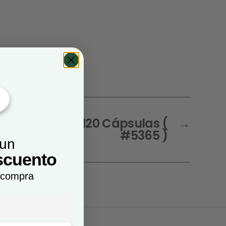
tracto 15:1 – 120 Cápsulas (
→
#5365 )
 un
scuento
 compra