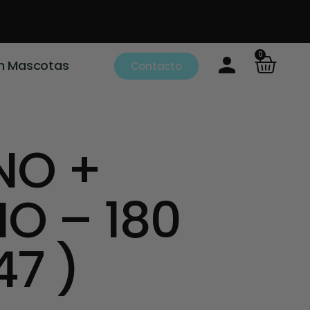
0
m Mascotas
Contacto
NO +
O – 180
47 )