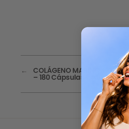
←
COLÁGENO MARINO + CITRA
– 180 Cápsulas ( #5339 )