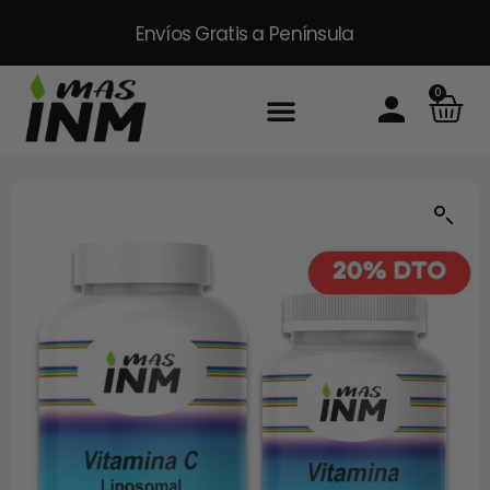
Envíos Gratis
a Península
0
Inicio
Sobre Nosotros
Productos
Packs
Masinm Mascotas
Contacto