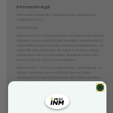
Información legal
Fabricado en España. Distribuido por: Masinmune
Suplementos S.L.
Advertencias:
Vitamina C: Los complementos alimenticios no deben
utilizarse como sustitutos de una dieta equilibrada. Es
importante llevar una dieta variada y equilibrada y un
estilo de vida saludable. No superar la dosis diaria
expresamente recomendada. Mantener fuera del
alcance de los niños más pequeños.
Vitamina D3 + K2: Los complementos alimenticios no
deben utilizarse como sustitutos de una dieta
equilibrada. Es importante llevar una dieta variada y
equilibrada y un estilo de vida saludable. No superar
la dosis diaria expresamente recomendada.
Mantener fuera del alcance de los niños más
pequeños. Las mujeres embarazadas o lactantes, los
niños menores de 18 años y las personas que estén
siguiendo algún tratamiento deben consultar con su
médico antes de consumir. No recomendado en