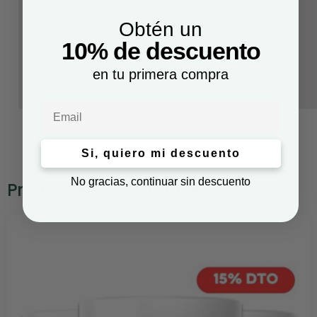
personas bajo tratamiento con anticoagulantes.
Obtén un
Condiciones de conservación: Conservar en lugar
fresco y seco.
10% de descuento
en tu primera compra
Email
Si, quiero mi descuento
No gracias, continuar sin descuento
Productos relacionados