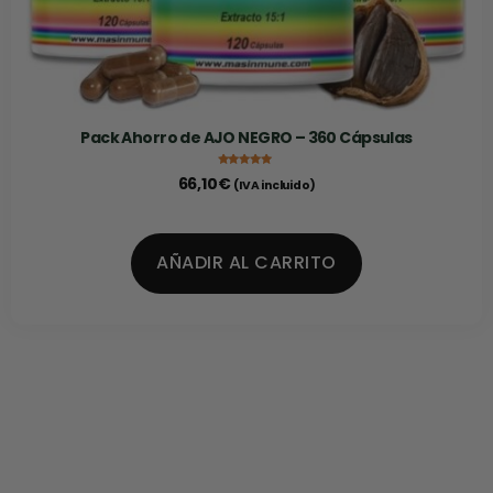
Pack Ahorro de AJO NEGRO – 360 Cápsulas
Valorado con
66,10
€
(IVA incluido)
5.00
de 5
AÑADIR AL CARRITO