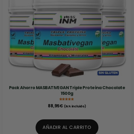
Pack Ahorro MASBATIVEGAN Triple Proteína Chocolate
1500g
Valorado con
88,95
€
(IVA incluido)
5.00
de 5
AÑADIR AL CARRITO