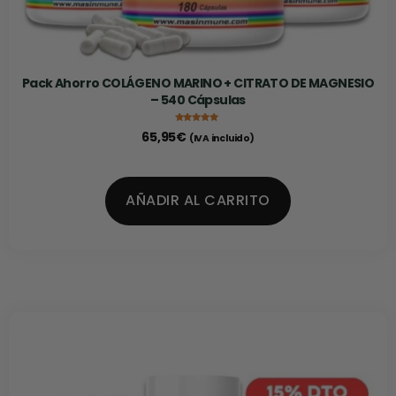
Pack Ahorro COLÁGENO MARINO + CITRATO DE MAGNESIO
– 540 Cápsulas
Valorado con
65,95
€
(IVA incluido)
5.00
de 5
AÑADIR AL CARRITO