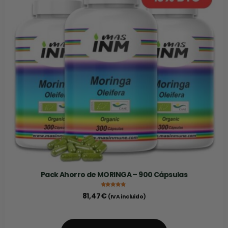
Pack Ahorro de MORINGA – 900 Cápsulas
Valorado con
81,47
€
(IVA incluido)
5.00
de 5