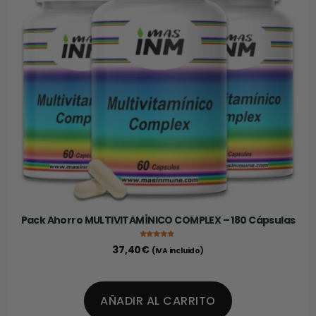
Pack Ahorro MULTIVITAMÍNICO COMPLEX – 180 Cápsulas
Valorado con
37,40
€
(IVA incluido)
5.00
de 5
AÑADIR AL CARRITO