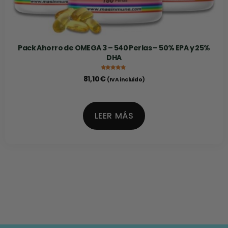
Pack Ahorro de OMEGA 3 – 540 Perlas – 50% EPA y 25%
DHA
Valorado con
81,10
€
(IVA incluido)
5.00
de 5
LEER MÁS