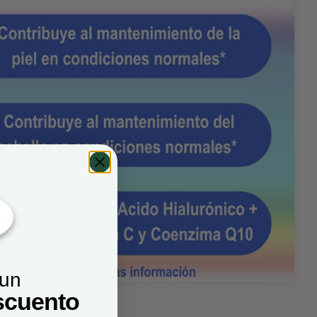
 un
scuento