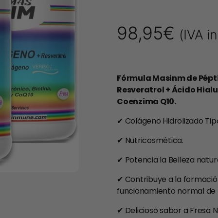
98,95
€
(IVA i
Fórmula Masinm de Pépt
Resveratrol + Ácido Hialu
Coenzima Q10.
✔ Colágeno Hidrolizado Tipo I
✔ Nutricosmética.
✔ Potencia la Belleza natura
✔ Contribuye a la formaci
funcionamiento normal de l
✔ Delicioso sabor a Fresa N