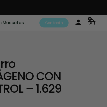
0
m Mascotas
Contacto
rro
ÁGENO CON
ROL – 1.629