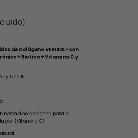
ncluido)
idos de Colágeno VERISOL® con
rónico + Biotina + Vitamina C y
 y Tipo III.
l.
ón normal de colágeno para el
a piel (Vitamina C).
atural.