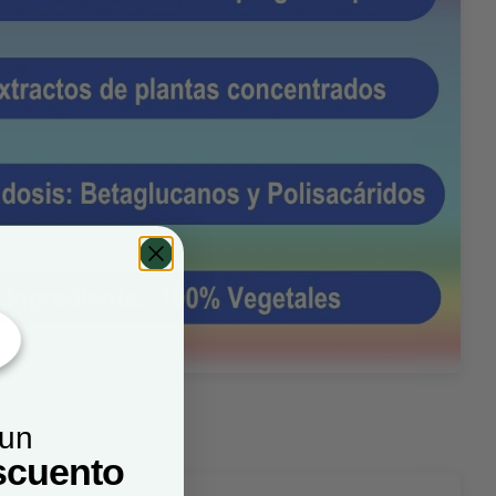
 un
scuento