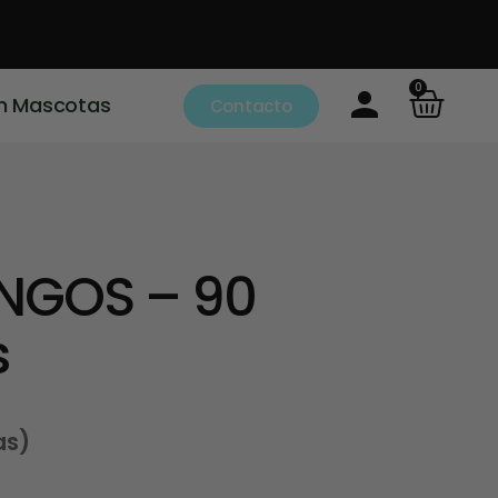
0
m Mascotas
Contacto
NGOS – 90
s
as)