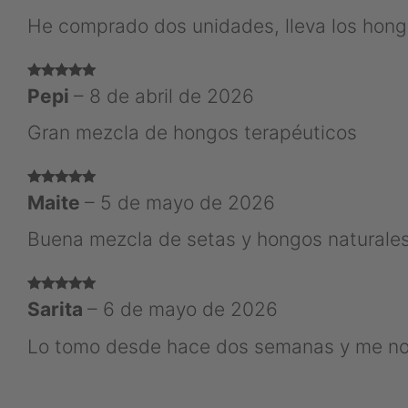
He comprado dos unidades, lleva los hon
Valorado
Pepi
–
8 de abril de 2026
con
5
de 5
Gran mezcla de hongos terapéuticos
Valorado
Maite
–
5 de mayo de 2026
con
5
de 5
Buena mezcla de setas y hongos naturale
Valorado
Sarita
–
6 de mayo de 2026
con
5
de 5
Lo tomo desde hace dos semanas y me no