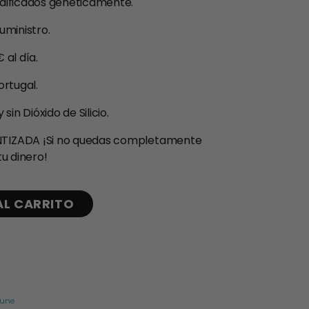
dificados genéticamente.
uministro.
 al día.
ortugal.
in Dióxido de Silicio.
TIZADA ¡Si no quedas completamente
u dinero!
AL CARRITO
mune