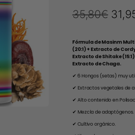
5 en base
a
35,80
€
31,9
valoracione
s de
clientes
Fórmula de Masinm Mult
(20:1) + Extracto de Cord
Extracto de Shitake (15:1)
Extracto de Chaga.
✔ 6 Hongos (setas) muy utili
✔ Extractos vegetales de a
✔ Alto contenido en Polisa
✔ Mezcla de adaptógenos.
✔ Cultivo orgánico.