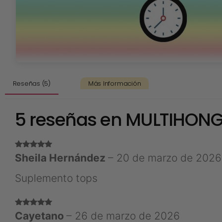
Reseñas (5)
Más Información
5 reseñas en
MULTIHONG
Valorado
Sheila Hernández
–
20 de marzo de 2026
con
5
de 5
Suplemento tops
Valorado
Cayetano
–
26 de marzo de 2026
con
5
de 5