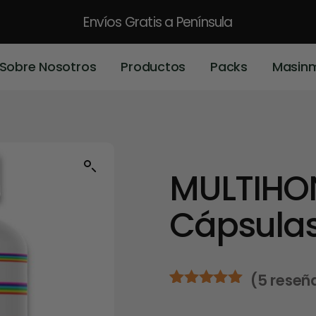
Envíos Gratis
a Península
Sobre Nosotros
Productos
Packs
Masin
MULTIHO
Cápsula
(
5
reseñ
Valorado
5
con
5.00
de