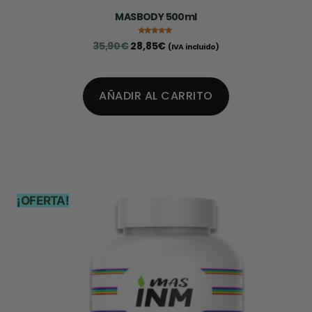
MASBODY 500ml
Valorado con
35,90
€
28,85
€
(IVA incluido)
4.92
de 5
AÑADIR AL CARRITO
¡OFERTA!