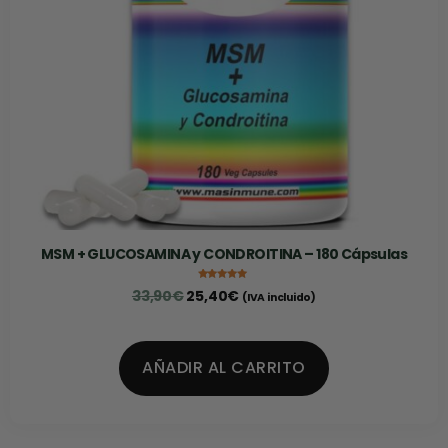
MSM + GLUCOSAMINA y CONDROITINA – 180 Cápsulas
Valorado con
33,90
€
25,40
€
(IVA incluido)
4.91
de 5
AÑADIR AL CARRITO