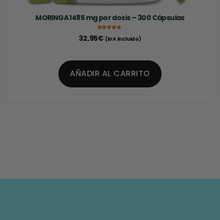
MORINGA 1485 mg por dosis – 300 Cápsulas
Valorado con
32,95
€
(IVA incluido)
4.94
de 5
AÑADIR AL CARRITO