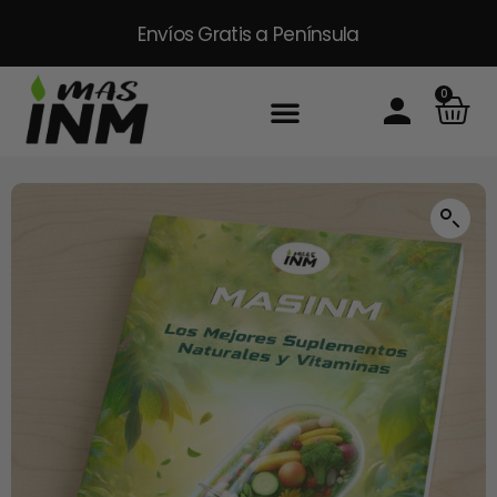
Envíos Gratis
a Península
0
Inicio
Sobre Nosotros
Productos
Packs
Masinm Mascotas
Contacto