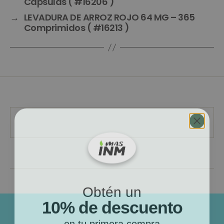
Cápsulas ( #16206 )
→
LEVADURA DE ARROZ ROJO 64 MG – 365
Comprimidos ( #16213 )
Obtén un
10% de descuento
en tu primera compra