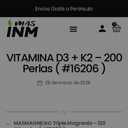
Envíos Gratis
a Península
0
Inicio
Sobre Nosotros
Productos
Packs
Masinm Mascotas
Contacto
VITAMINA D3 + K2 – 200
Perlas ( #16206 )
26 de marzo de 2026
←
MASMAGNESIO Triple Magnesio – 120