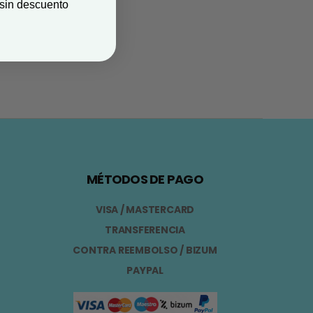
 sin descuento
MÉTODOS DE PAGO
VISA / MASTERCARD
TRANSFERENCIA
CONTRA REEMBOLSO / BIZUM
PAYPAL