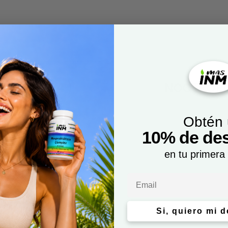
s ( #14524 )
NOOTRÓPIC
Obtén
10% de de
en tu primera
Email
Si, quiero mi 