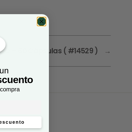
O – 60 Cápsulas ( #14529 )
→
 un
scuento
 compra
descuento