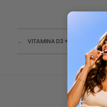
←
VITAMINA D3 + K2 – 200 Perla