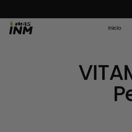
Inicio
VITA
P