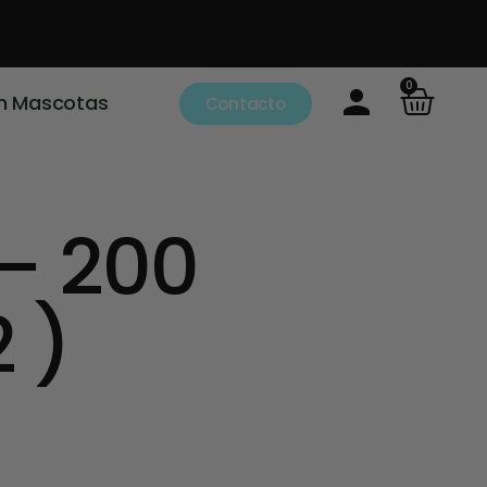
0
m Mascotas
Contacto
– 200
 )