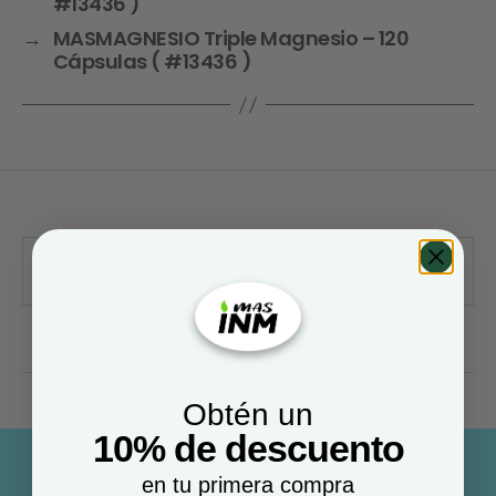
#13436 )
→
MASMAGNESIO Triple Magnesio – 120
Cápsulas ( #13436 )
Obtén un
10% de descuento
en tu primera compra