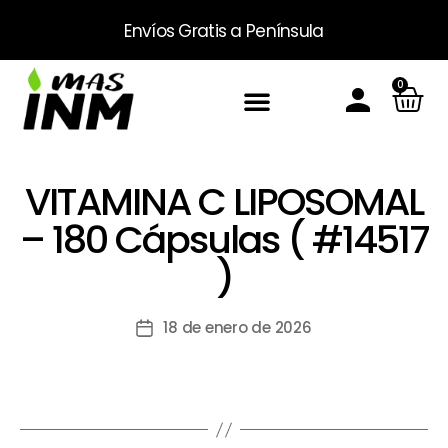
Envíos Gratis
a Península
0
Inicio
Sobre Nosotros
Productos
Packs
Masinm Mascotas
Contacto
VITAMINA C LIPOSOMAL
– 180 Cápsulas ( #14517
)
18 de enero de 2026