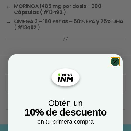
←
MORINGA 1485 mg por dosis – 300
Cápsulas ( #13492 )
→
OMEGA 3 – 180 Perlas – 50% EPA y 25% DHA
( #13492 )
Obtén un
10% de descuento
en tu primera compra