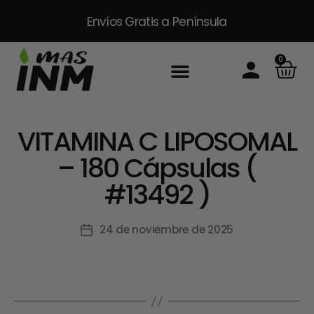
Envíos Gratis
a Península
0
Inicio
Sobre Nosotros
Productos
Packs
Masinm Mascotas
Contacto
VITAMINA C LIPOSOMAL
– 180 Cápsulas (
#13492 )
24 de noviembre de 2025