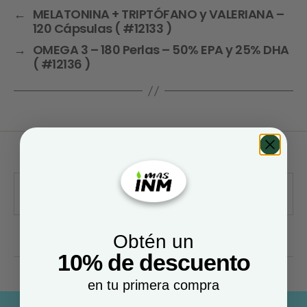
←
MELATONINA + TRIPTÓFANO y VALERIANA –
120 Cápsulas ( #12133 )
→
OMEGA 3 – 180 Perlas – 50% EPA y 25% DHA
( #12136 )
Obtén un
10% de descuento
en tu primera compra