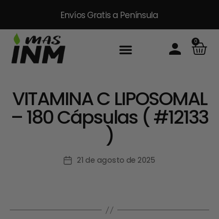
Envíos Gratis
a Península
0
Inicio
Sobre Nosotros
Productos
Packs
Masinm Mascotas
Contacto
VITAMINA C LIPOSOMAL
– 180 Cápsulas ( #12133
)
21 de agosto de 2025