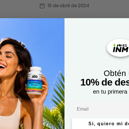
15 de abril de 2024
0:1 – 120
REISHI G
Obtén
10% de de
en tu primera
Email
Si, quiero mi 