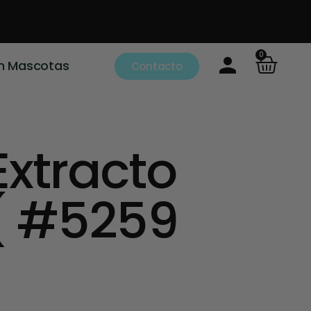
0
m Mascotas
Contacto
xtracto
 ( #5259