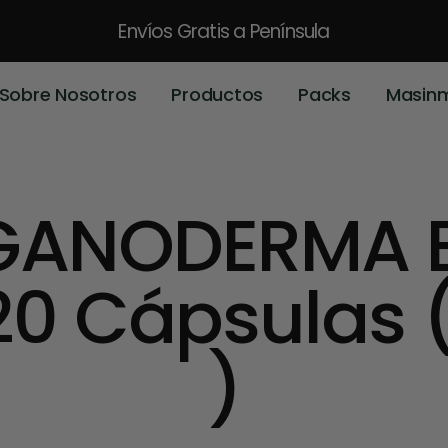
Envíos Gratis
a Península
Sobre Nosotros
Productos
Packs
Masin
 GANODERMA E
120 Cápsulas
)