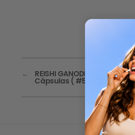
←
REISHI GANODERMA Extracto 2
Cápsulas ( #5257 )