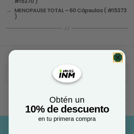
#15370 )
→
MENOPAUSE TOTAL – 60 Cápsulas ( #15373
)
Obtén un
10% de descuento
en tu primera compra
Email