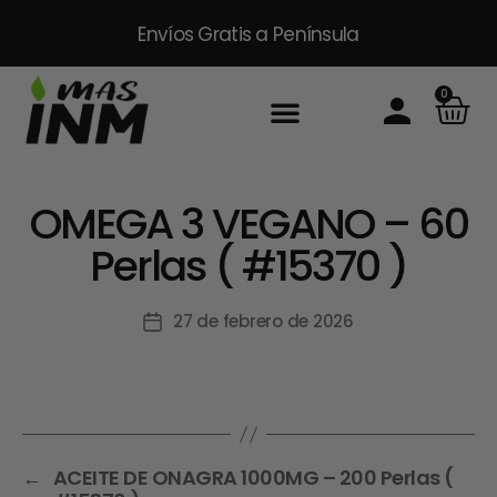
Envíos Gratis
a Península
0
Inicio
Sobre Nosotros
Productos
Packs
Masinm Mascotas
Contacto
OMEGA 3 VEGANO – 60
Perlas ( #15370 )
27 de febrero de 2026
←
ACEITE DE ONAGRA 1000MG – 200 Perlas (