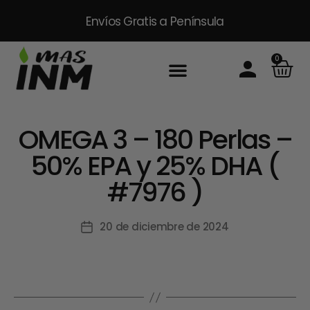
Envíos Gratis
a Península
0
Inicio
Sobre Nosotros
Productos
Packs
Masinm Mascotas
Contacto
OMEGA 3 – 180 Perlas –
50% EPA y 25% DHA (
#7976 )
20 de diciembre de 2024