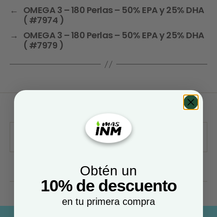
←
OMEGA 3 – 180 Perlas – 50% EPA y 25% DHA
( #7974 )
→
OMEGA 3 – 180 Perlas – 50% EPA y 25% DHA
( #7979 )
Obtén un
10% de descuento
en tu primera compra