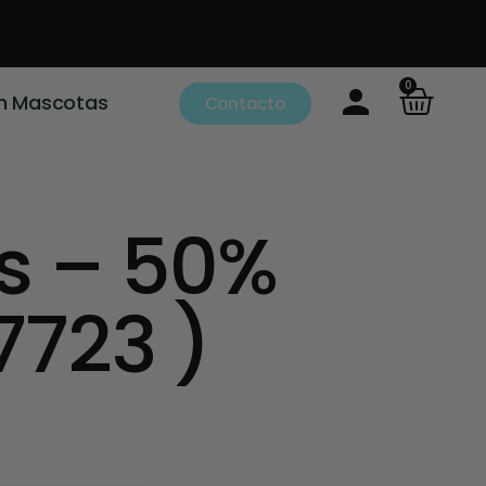
0
m Mascotas
Contacto
s – 50%
7723 )