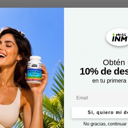
EPA y 25% DHA (
OMEGA 3 – 180 
Obtén
10% de de
en tu primera
Email
Si, quiero mi 
No gracias, continuar