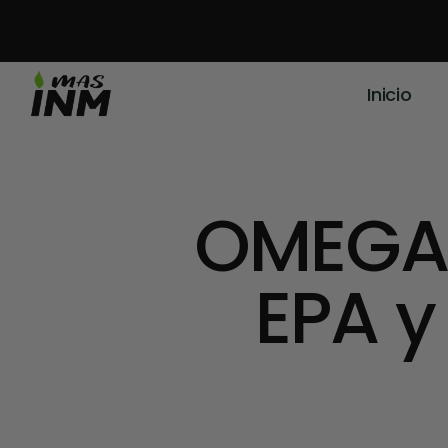
Inicio
OMEGA 
EPA y