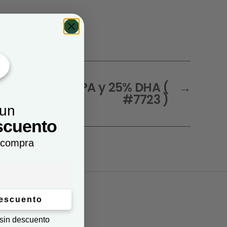
Perlas – 50% EPA y 25% DHA (
→
#7723 )
 un
scuento
 compra
descuento
 sin descuento