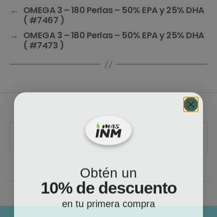
←
OMEGA 3 – 180 Perlas – 50% EPA y 25% DHA
( #7467 )
→
OMEGA 3 – 180 Perlas – 50% EPA y 25% DHA
( #7473 )
Obtén un
10% de descuento
en tu primera compra