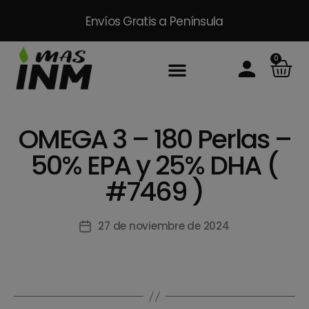
Envíos Gratis
a Península
0
Inicio
Sobre Nosotros
Productos
Packs
Masinm Mascotas
Contacto
OMEGA 3 – 180 Perlas –
50% EPA y 25% DHA (
#7469 )
27 de noviembre de 2024