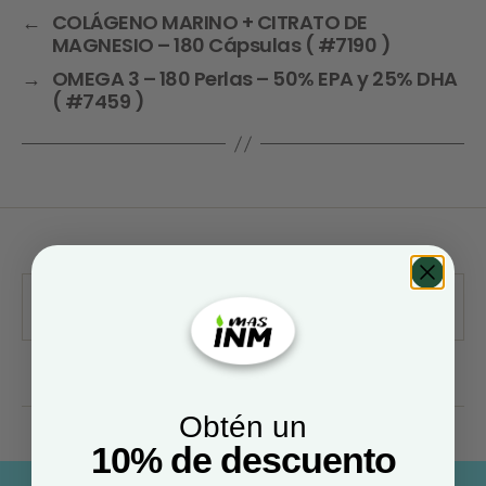
←
COLÁGENO MARINO + CITRATO DE
MAGNESIO – 180 Cápsulas ( #7190 )
→
OMEGA 3 – 180 Perlas – 50% EPA y 25% DHA
( #7459 )
Obtén un
10% de descuento