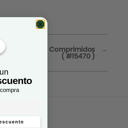
HLORELLA – 250 Comprimidos
→
( #15470 )
 un
scuento
 compra
descuento