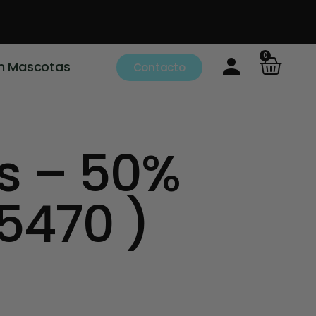
0
m Mascotas
Contacto
s – 50%
5470 )