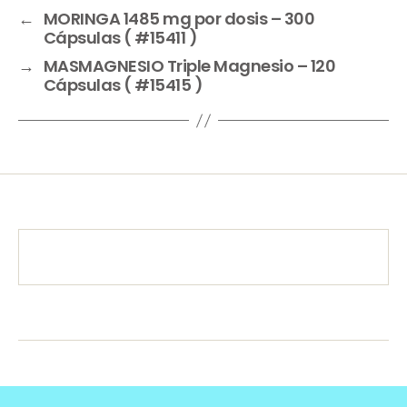
←
MORINGA 1485 mg por dosis – 300
Cápsulas ( #15411 )
→
MASMAGNESIO Triple Magnesio – 120
Cápsulas ( #15415 )
Obtén un
10% de descuento
en tu primera compra