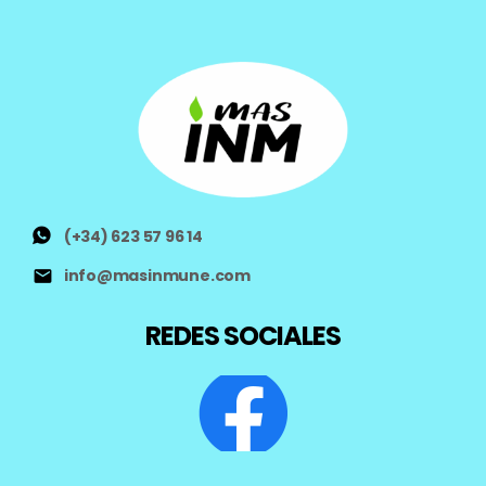
Email
Si, quiero mi descuento
No gracias, continuar sin descuento
(+34) 623 57 96 14
info@masinmune.com
REDES SOCIALES