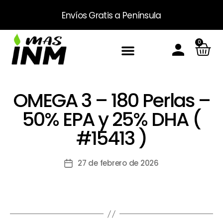
Envíos Gratis
a Península
0
Inicio
Sobre Nosotros
Productos
Packs
Masinm Mascotas
Contacto
OMEGA 3 – 180 Perlas –
50% EPA y 25% DHA (
#15413 )
27 de febrero de 2026