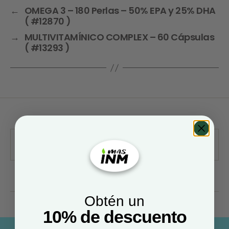
←
OMEGA 3 – 180 Perlas – 50% EPA y 25% DHA
( #12870 )
→
MULTIVITAMÍNICO COMPLEX – 60 Cápsulas
( #13293 )
Obtén un
10% de descuento