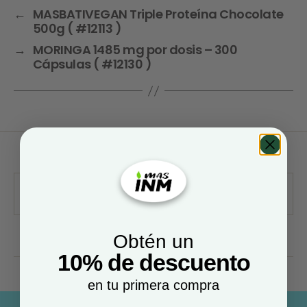
←
MASBATIVEGAN Triple Proteína Chocolate
500g ( #12113 )
→
MORINGA 1485 mg por dosis – 300
Cápsulas ( #12130 )
Obtén un
10% de descuento
en tu primera compra