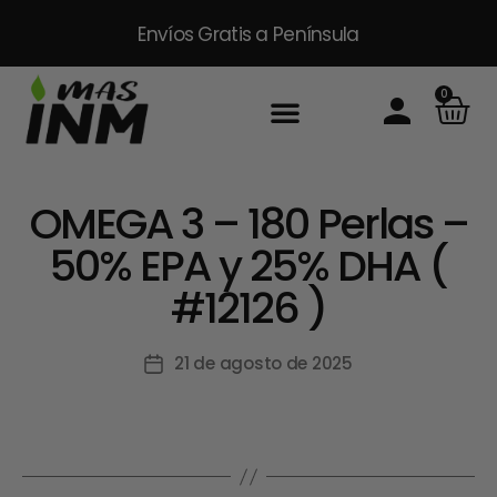
Envíos Gratis
a Península
0
Inicio
Sobre Nosotros
Productos
Packs
Masinm Mascotas
Contacto
OMEGA 3 – 180 Perlas –
50% EPA y 25% DHA (
#12126 )
21 de agosto de 2025