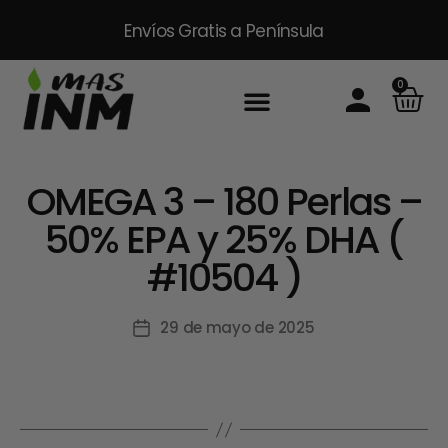
Envíos Gratis
a Península
0
Inicio
Sobre Nosotros
Productos
Packs
Masinm Mascotas
Contacto
OMEGA 3 – 180 Perlas –
50% EPA y 25% DHA (
#10504 )
29 de mayo de 2025