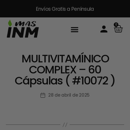
Envíos Gratis
a Península
0
Inicio
Sobre Nosotros
Productos
Packs
Masinm Mascotas
Contacto
MULTIVITAMÍNICO
COMPLEX – 60
Cápsulas ( #10072 )
28 de abril de 2025