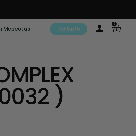
0
m Mascotas
Contacto
COMPLEX
0032 )