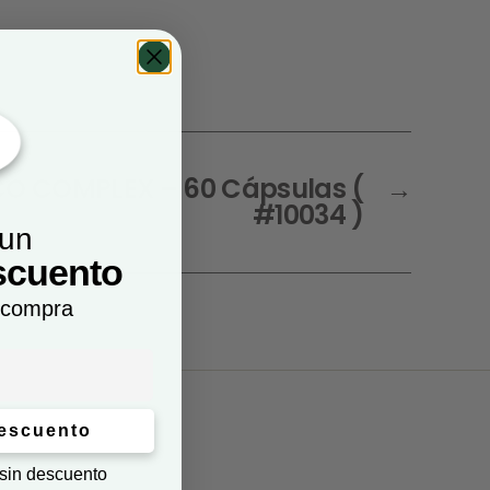
CO COMPLEX – 60 Cápsulas (
→
#10034 )
 un
scuento
 compra
descuento
 sin descuento