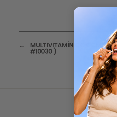
←
MULTIVITAMÍNICO COMPLEX –
#10030 )