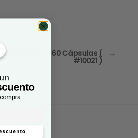
CO COMPLEX – 60 Cápsulas (
→
#10021 )
 un
scuento
 compra
descuento