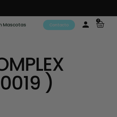
0
m Mascotas
Contacto
COMPLEX
0019 )