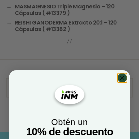
←
MASMAGNESIO Triple Magnesio – 120
Cápsulas ( #13379 )
→
REISHI GANODERMA Extracto 20:1 – 120
Cápsulas ( #13382 )
Obtén un
10% de descuento