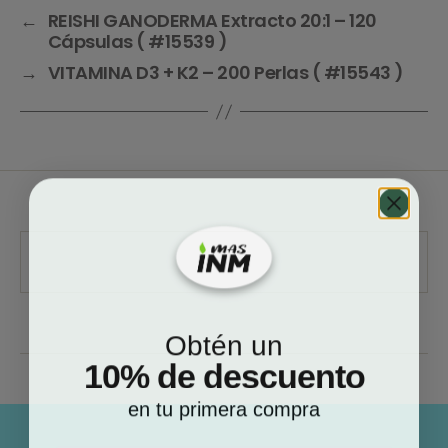
←
REISHI GANODERMA Extracto 20:1 – 120
Cápsulas ( #15539 )
→
VITAMINA D3 + K2 – 200 Perlas ( #15543 )
Obtén un
10% de descuento
en tu primera compra