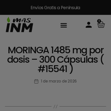
Envíos Gratis
a Península
0
Inicio
Sobre Nosotros
Productos
Packs
Masinm Mascotas
Contacto
MORINGA 1485 mg por
dosis – 300 Cápsulas (
#15541 )
1 de marzo de 2026