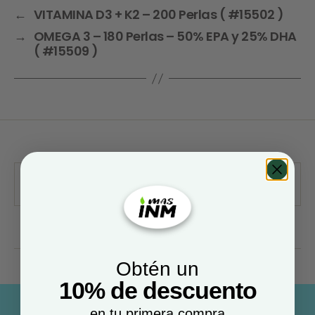
←
VITAMINA D3 + K2 – 200 Perlas ( #15502 )
→
OMEGA 3 – 180 Perlas – 50% EPA y 25% DHA
( #15509 )
Obtén un
10% de descuento
en tu primera compra