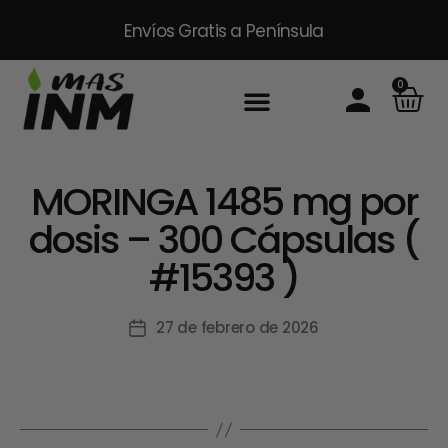
Envíos Gratis
a Península
0
Inicio
Sobre Nosotros
Productos
Packs
Masinm Mascotas
Contacto
MORINGA 1485 mg por
dosis – 300 Cápsulas (
#15393 )
27 de febrero de 2026