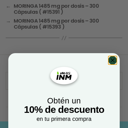
←
MORINGA 1485 mg por dosis – 300
Cápsulas ( #15391 )
→
MORINGA 1485 mg por dosis – 300
Cápsulas ( #15393 )
Obtén un
10% de descuento
en tu primera compra