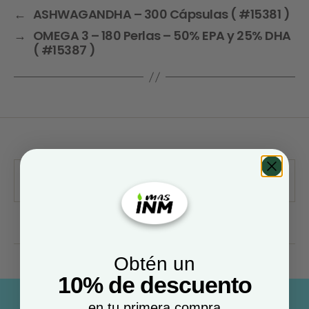
←
ASHWAGANDHA – 300 Cápsulas ( #15381 )
→
OMEGA 3 – 180 Perlas – 50% EPA y 25% DHA
( #15387 )
Obtén un
10% de descuento
en tu primera compra