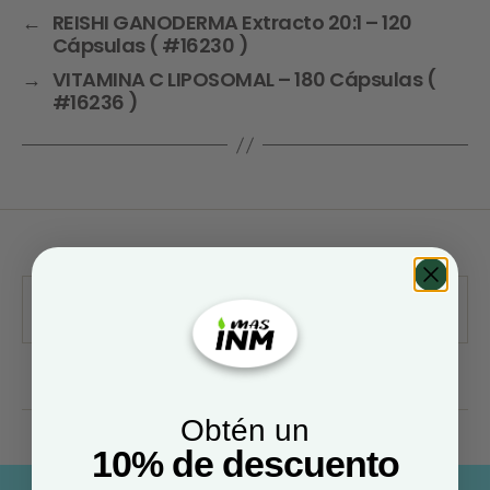
←
REISHI GANODERMA Extracto 20:1 – 120
Cápsulas ( #16230 )
→
VITAMINA C LIPOSOMAL – 180 Cápsulas (
#16236 )
Obtén un
10% de descuento