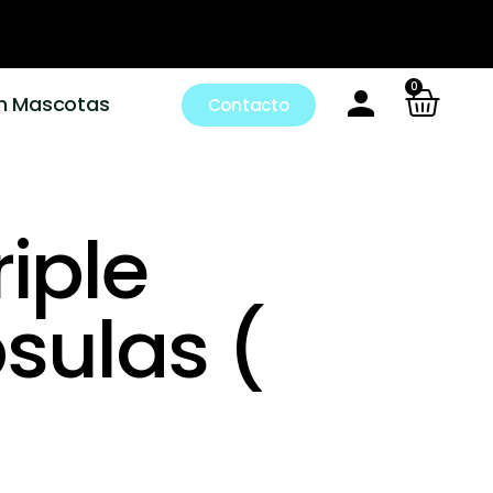
0
m Mascotas
Contacto
iple
sulas (