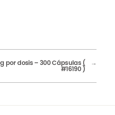
 por dosis – 300 Cápsulas (
→
#16190 )