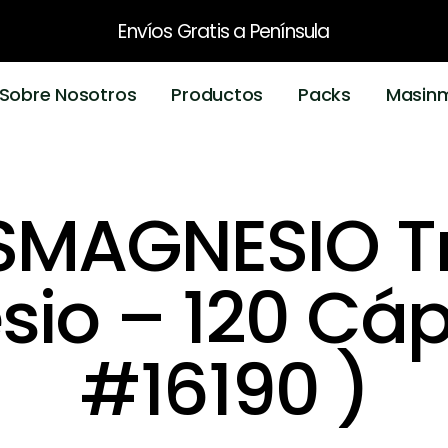
Envíos Gratis
a Península
Sobre Nosotros
Productos
Packs
Masin
MAGNESIO Tr
io – 120 Cáp
#16190 )