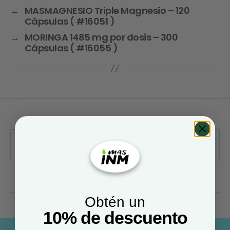
←
MASMAGNESIO Triple Magnesio – 120
Cápsulas ( #16051 )
→
MORINGA 1485 mg por dosis – 300
Cápsulas ( #16055 )
Obtén un
10% de descuento