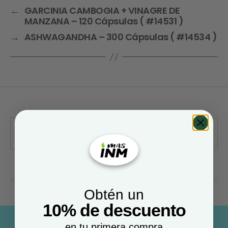
←
GARCINIA CAMBOGIA + VINAGRE DE
MANZANA – 120 Cápsulas ( #14531 )
→
ASHWAGANDHA – 300 Cápsulas ( #14534 )
Obtén un
10% de descuento
en tu primera compra