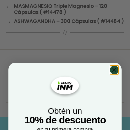
←
MASMAGNESIO Triple Magnesio – 120
Cápsulas ( #14478 )
→
ASHWAGANDHA – 300 Cápsulas ( #14484 )
Obtén un
10% de descuento
en tu primera compra