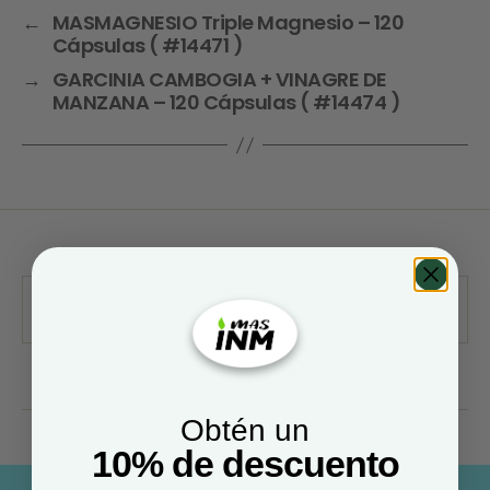
←
MASMAGNESIO Triple Magnesio – 120
Cápsulas ( #14471 )
→
GARCINIA CAMBOGIA + VINAGRE DE
MANZANA – 120 Cápsulas ( #14474 )
Obtén un
10% de descuento