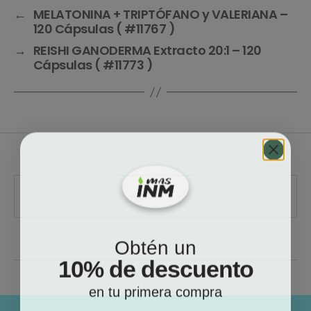
←
MELATONINA + TRIPTÓFANO y VALERIANA –
120 Cápsulas ( #11767 )
→
REISHI GANODERMA Extracto 20:1 – 120
Cápsulas ( #11773 )
Obtén un
10% de descuento
en tu primera compra