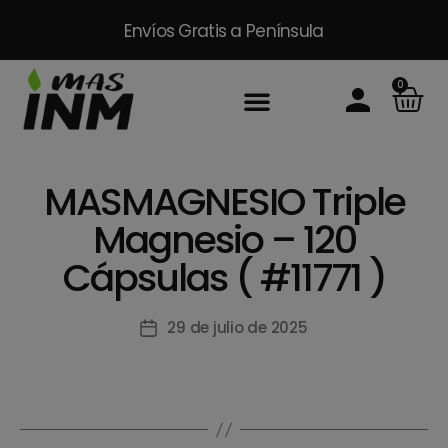
Envíos Gratis
a Península
0
Inicio
Sobre Nosotros
Productos
Packs
Masinm Mascotas
Contacto
MASMAGNESIO Triple
Magnesio – 120
Cápsulas ( #11771 )
29 de julio de 2025