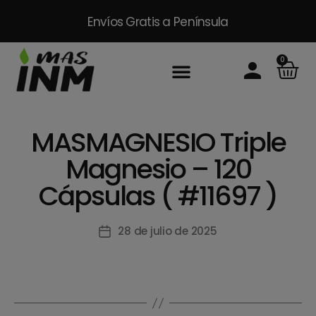
Envíos Gratis
a Península
0
Inicio
Sobre Nosotros
Productos
Packs
Masinm Mascotas
Contacto
MASMAGNESIO Triple
Magnesio – 120
Cápsulas ( #11697 )
28 de julio de 2025