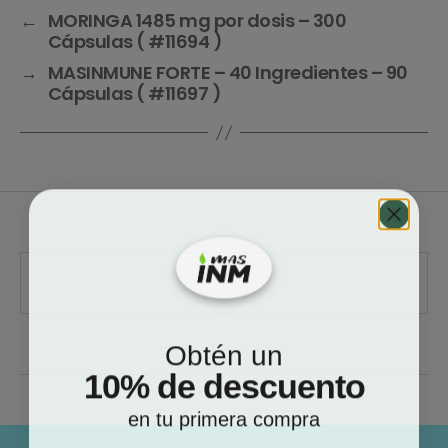
←
MORINGA 1485 mg por dosis – 300
Cápsulas ( #11694 )
→
MASINMUNE FORTE – 40 Ingredientes – 90
Cápsulas ( #11697 )
Obtén un
10% de descuento
en tu primera compra