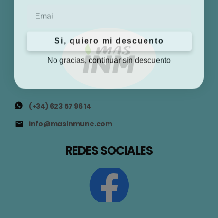
Email
Si, quiero mi descuento
No gracias, continuar sin descuento
(+34) 623 57 96 14
info@masinmune.com
REDES SOCIALES