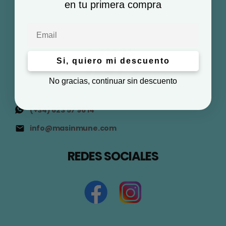
en tu primera compra
Email
Si, quiero mi descuento
No gracias, continuar sin descuento
(+34) 623 57 96 14
info@masinmune.com
REDES SOCIALES