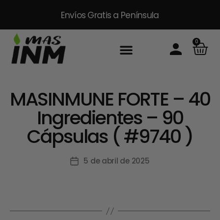
Envíos Gratis
a Península
0
MASINMUNE FORTE – 40
Ingredientes – 90
Cápsulas ( #9740 )
5 de abril de 2025