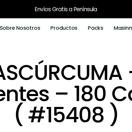
Envíos Gratis
a Península
Sobre Nosotros
Productos
Packs
Masin
ASCÚRCUMA +
entes – 180 
( #15408 )