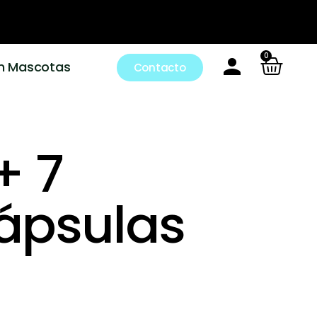
0
m Mascotas
Contacto
 7
Cápsulas