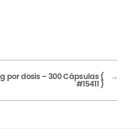
 por dosis – 300 Cápsulas (
→
#15411 )