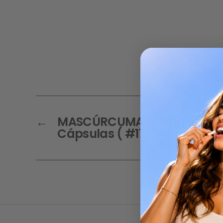
←
MASCÚRCUMA + 7 Ingredient
Cápsulas ( #11998 )