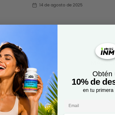
14 de agosto de 2025
es – 180
MASCÚRC
Obtén
10% de de
en tu primera
Email