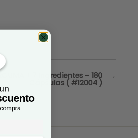
UMA + 7 Ingredientes – 180
→
Cápsulas ( #12004 )
 un
scuento
 compra