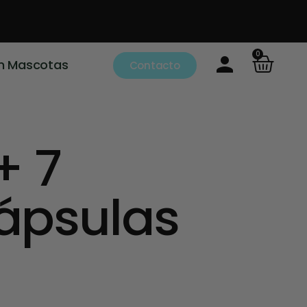
0
m Mascotas
Contacto
 7
Cápsulas