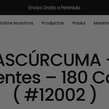
Envíos Gratis
a Península
Sobre Nosotros
Productos
Packs
Masin
ASCÚRCUMA +
entes – 180 
( #12002 )