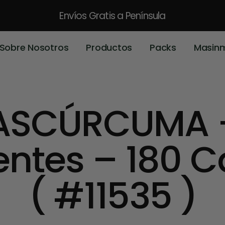
Envíos Gratis
a Península
Sobre Nosotros
Productos
Packs
Masin
ASCÚRCUMA +
entes – 180 
( #11535 )