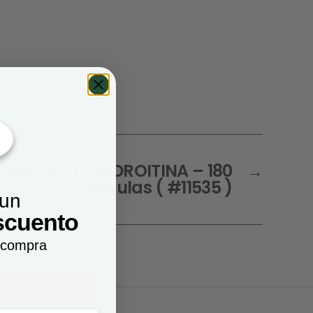
AMINA y CONDROITINA – 180
→
Cápsulas ( #11535 )
 un
scuento
 compra