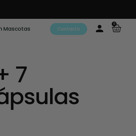
0
m Mascotas
Contacto
 7
Cápsulas