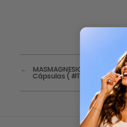
←
MASMAGNESIO Triple Magnes
Cápsulas ( #11535 )