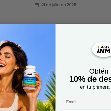
21 de julio de 2025
io – 120
MSM + GLUCOS
Obtén
10% de de
en tu primera
Email