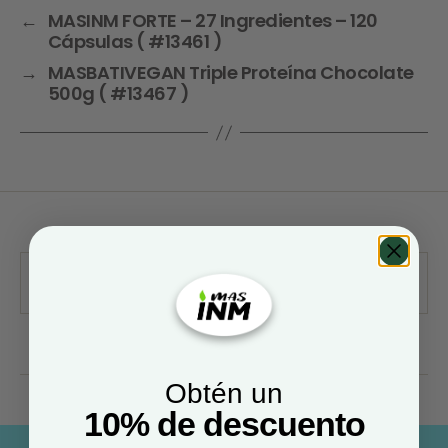
←
MASINM FORTE – 27 Ingredientes – 120
Cápsulas ( #13461 )
→
MASBATIVEGAN Triple Proteína Chocolate
500g ( #13467 )
Obtén un
10% de descuento