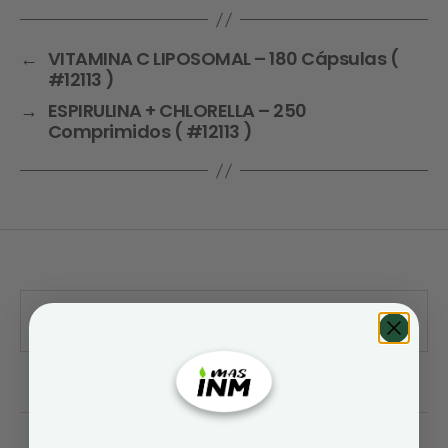
←
VITAMINA C LIPOSOMAL – 180 Cápsulas (
#12113 )
→
ESPIRULINA + CHLORELLA – 250
Comprimidos ( #12113 )